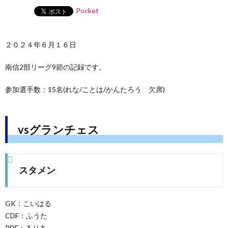
Pocket
２０２４年６月１６日
南信2部リーグ9節の記録です。
参加選手数：15名(れな/ことは/かんたろう 欠席)
vsグランチェス
スタメン
GK：こいはる
CDF：ふうた
RDF：るりあ