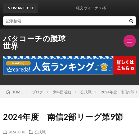
NEW ARTICLE
縄文ヴィーナス杯
バタコーチの蹴球
世界
ブ
ロ
バ
ブログ
少年団活動
公式戦
2024年度 南信2部リ
HOME
グ
タ
2024年度 南信2部リーグ第9節
紹
2024.06.16
公式戦