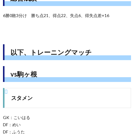
6勝0敗3分け 勝ち点21、得点22、失点6、得失点差+16
以下、トレーニングマッチ
vs駒ヶ根
スタメン
GK：こいはる
DF：めい
DF：ふうた