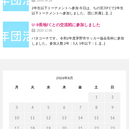
2年生以下トーナメントへ参加 今日は、ちの宮川FCで2年生
以下トーナメントへ参加しました。 団に所属 […][…]
U-8長地FCとの交流戦に参加しました
2020.12.06
バタコーチです。 令和2年度茅野市サッカー協会長杯に参加
しました。 参加人数 2年：5人 1年以下： […][…]
2026年8月
月
火
水
木
金
土
日
1
2
3
4
5
6
7
8
9
10
11
12
13
14
15
16
17
18
19
20
21
22
23