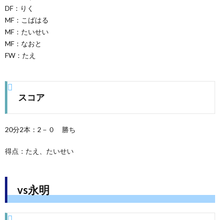
DF：りく
MF：こばはる
MF：たいせい
MF：なおと
FW：たえ
スコア
20分2本：2－０ 勝ち
得点：たえ、たいせい
vs永明