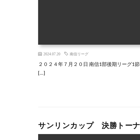
2024.07.20
南信リーグ
２０２４年７月２０日 南信1部後期リーグ1節と
[…]
サンリンカップ 決勝トー