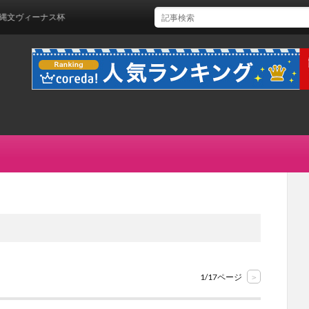
ィーナス杯
1/17ページ
>