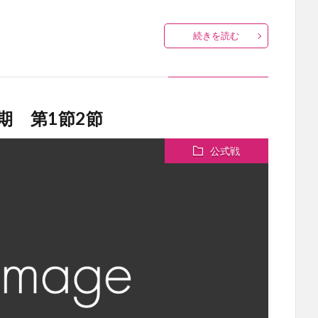
続きを読む
期 第1節2節
公式戦