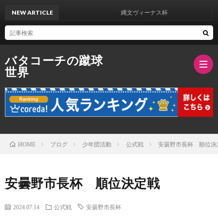
NEW ARTICLE
縄文ヴィーナス杯
バタコーチの蹴球
世界
ブ
ロ
バ
ブログ
少年団活動
公式戦
安曇野市長杯 順位決
HOME
グ
タ
安曇野市長杯 順位決定戦
紹
2024.07.14
公式戦
安曇野市長杯