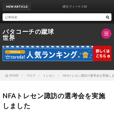
NEW ARTICLE
縄文ヴィーナス杯
バタコーチの蹴球
世界
ブ
ロ
バ
ブログ
トレセン
NFAトレセン諏訪の選考会を実施し
HOME
グ
タ
NFAトレセン諏訪の選考会を実施
紹
しました