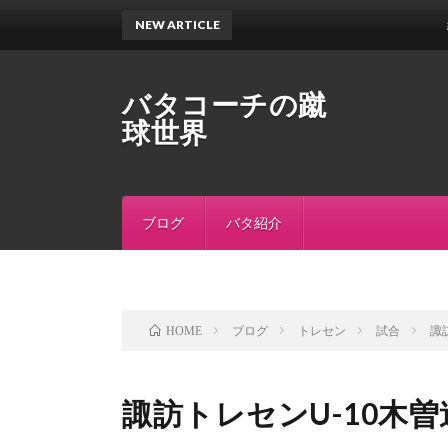
NEW ARTICLE
縄文
バタコーチの蹴
球世界
ブログ
バタ紹介
ブログ
トレセン
試合
諏
HOME
諏訪トレセンU-10木