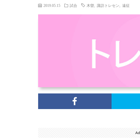
2019.05.15
試合
木曽
,
諏訪トレセン
,
遠征
Ad