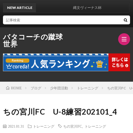
NEW ARTICLE
縄文ヴィーナス杯
バタコーチの蹴球
世界
ブ
ロ
バ
ブログ
少年団活動
トレーニング
ちの宮川FC U-8
HOME
グ
タ
ちの宮川FC U-8練習202101_4
紹
2021.01.31
トレーニング
ちの宮川FC
,
トレーニング