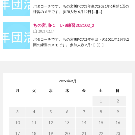
バタコーチです。 ちの宮川FCの3年生の2021年6月第1回の
練習のメモです。 参加人数 6月12日 […][…]
ちの宮川FC U-8練習202102_2
2021.02.14
バタコーチです。 ちの宮川FCの2年生以下の2021年2月第2
回の練習のメモです。 参加人数 2月1 […][…]
2026年8月
月
火
水
木
金
土
日
1
2
3
4
5
6
7
8
9
10
11
12
13
14
15
16
17
18
19
20
21
22
23