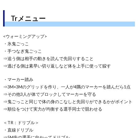
Trメニュー
<ウォーミングアップ>
・氷鬼ごっこ
・手つなぎ鬼ごっこ
⇒追う側は相手の動きを読んで先回りすること
⇒逃げる側は素早い切り返しなど体を上手に使って躱す
・マーカー踏み
⇒3M×3Mのグリッドを作り、一人が4隅のマーカーを踏んだら1点
⇒その他3人が体でブロックしてマーカーを守る
⇒鬼ごっこと同じで体の身のこなしと先回りができるかがポイント
⇒順位をつけて実力が均衡する選手同士で競わせる
＜TR：ドリブル＞
・直線ドリブル
⇒5M先の選手に向かってドリブル