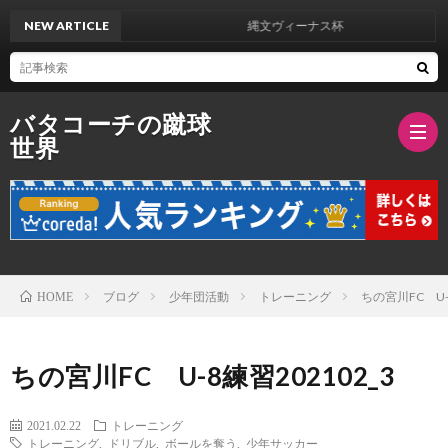
NEW ARTICLE
縄文ヴィーナス杯
バタコーチの蹴球
世界
ブ
ロ
バ
ブログ
少年団活動
トレーニング
ちの宮川FC U-8
HOME
グ
タ
ちの宮川FC U-8練習202102_3
紹
2021.02.22
トレーニング
トレーニング
,
ドリブル
,
ボールを奪う
,
少年サッカー