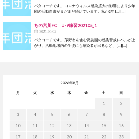
バタコーチです。 コロナウィルス感染拡大の影響により少年
団の活動自粛がまだまだ続いています。私が2年 […][…]
ちの宮川FC U-9練習202105_1
2021.05.05
バタコーチです。 茅野市を含む諏訪圏の感染警戒レベルが上
がり、活動地域内の生徒にも感染者が出るなど、 […][…]
2026年8月
月
火
水
木
金
土
日
1
2
3
4
5
6
7
8
9
10
11
12
13
14
15
16
17
18
19
20
21
22
23