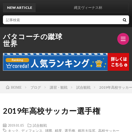
NEW ARTICLE
縄文ヴィーナス杯
バタコーチの蹴球
世界
ブ
ロ
バ
ブログ
講習・観戦
試合観戦
2019年高校サッカ
HOME
グ
タ
2019年高校サッカー選手権
紹
2019.01.05
試合観戦
キック
,
ディフェンス
,
球際
,
精度
,
選手権
,
都市大塩尻
,
高校サッカー