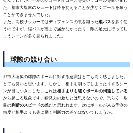
せんでしたが、一本のシュートがコースを突いてゴールを奪いまし
た。都市大塩尻の
シュート
は枠を捉えることが少なくゴールを奪う
ことができませんでした。
また、高校サッカーではディフェンスの裏を狙った
縦パス
を多く使
うのですが、縦パスが裏まで届かなかったり、敵の足元に行ってし
まうシーンが多く見られました。
球際の競り合い
都市大塩尻の球際のボールに対する意識はとても高く感じました。
とても良いと思います。しかし、相手を削ってしまったりするシー
ンが目につきました。これは
相手よりも遅くボールの到達している
から起こる現象です。瞬発力の差だとは思えないので、恐らく一歩
目の
判断のスピードの差
だと思われます。次にボールが来る予測の
精度と相手よりも先に動く判断力の差ではないでしょうか。